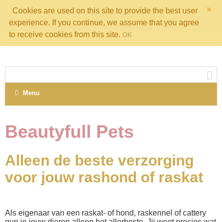
×
Cookies are used on this site to provide the best user
Winkelwagen is leeg
experience. If you continue, we assume that you agree
to receive cookies from this site.
OK
Menu
Beautyfull Pets
Alleen de beste verzorging
voor jouw rashond of raskat
Als eigenaar van een raskat- of hond, raskennel of cattery
gun je jouw dieren alleen het allerbeste. Jij weet precies wat