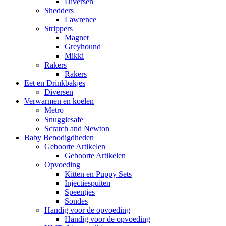
Diversen
Shedders
Lawrence
Strippers
Magnet
Greyhound
Mikki
Rakers
Rakers
Eet en Drinkbakjes
Diversen
Verwarmen en koelen
Metro
Snugglesafe
Scratch and Newton
Baby Benodigdheden
Geboorte Artikelen
Geboorte Artikelen
Opvoeding
Kitten en Puppy Sets
Injectiespuiten
Speentjes
Sondes
Handig voor de opvoeding
Handig voor de opvoeding