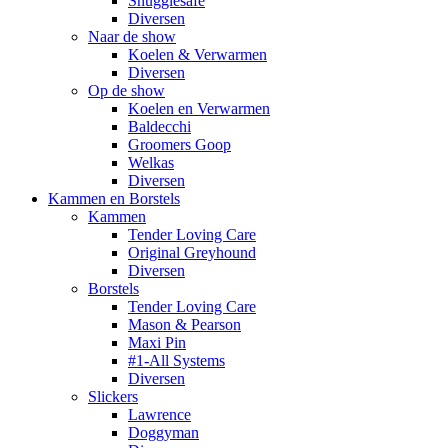
Snugglesafe
Diversen
Naar de show
Koelen & Verwarmen
Diversen
Op de show
Koelen en Verwarmen
Baldecchi
Groomers Goop
Welkas
Diversen
Kammen en Borstels
Kammen
Tender Loving Care
Original Greyhound
Diversen
Borstels
Tender Loving Care
Mason & Pearson
Maxi Pin
#1-All Systems
Diversen
Slickers
Lawrence
Doggyman