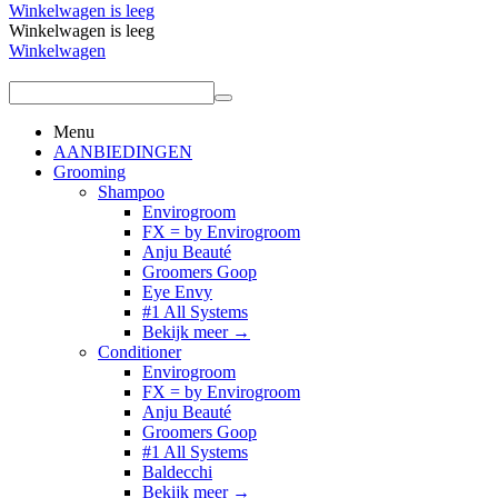
Winkelwagen is leeg
Winkelwagen is leeg
Winkelwagen
Menu
AANBIEDINGEN
Grooming
Shampoo
Envirogroom
FX = by Envirogroom
Anju Beauté
Groomers Goop
Eye Envy
#1 All Systems
Bekijk meer
→
Conditioner
Envirogroom
FX = by Envirogroom
Anju Beauté
Groomers Goop
#1 All Systems
Baldecchi
Bekijk meer
→