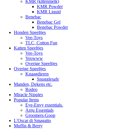
KMR (kittenmelk)
KMR Powder
KMR Liquid
Benebac
Benebac Gel
Benebac Powder
Honden Speeltjes
Vee-Toys
TLC, Cotton Fun
Katten Speeltjes
Vee-Toys
Yeowww
Overige Speeltjes
Overige Speeltjes
Knaagdieren
Snugglesafe
Manden, Dekens etc.
Rodeo
Miracle Nipples
Popular Items
Eye-Envy essentials.
Anju Essentials
Groomers-Goop
L'Oscar di Smagatto
Muffin & Berry