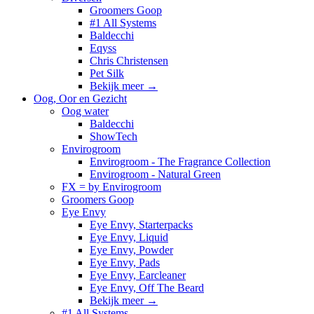
Groomers Goop
#1 All Systems
Baldecchi
Eqyss
Chris Christensen
Pet Silk
Bekijk meer
→
Oog, Oor en Gezicht
Oog water
Baldecchi
ShowTech
Envirogroom
Envirogroom - The Fragrance Collection
Envirogroom - Natural Green
FX = by Envirogroom
Groomers Goop
Eye Envy
Eye Envy, Starterpacks
Eye Envy, Liquid
Eye Envy, Powder
Eye Envy, Pads
Eye Envy, Earcleaner
Eye Envy, Off The Beard
Bekijk meer
→
#1 All Systems