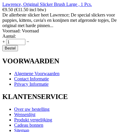
Lawrence, Original Slicker Brush Large , 1 Pcs.
€
9.50
(
€
11.50
incl btw)
De allerbeste slicker heet Lawrence; De special slickers voor
puppies, kittens, cavia's en konijnen met afgeronde topjes, De
original met harde pinnen...
Voorraad:
Voorraad
Aantal:
+
−
Bestel
VOORWAARDEN
Algemene Voorwaarden
Contact Informatie
Privacy Informatie
KLANTENSERVICE
Over uw bestelling
Wensenlijst
Produkt vergelijking
Cadeau bonnen
Sitemap