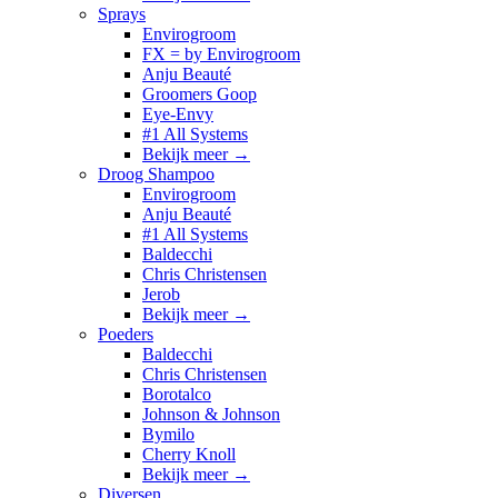
Sprays
Envirogroom
FX = by Envirogroom
Anju Beauté
Groomers Goop
Eye-Envy
#1 All Systems
Bekijk meer
→
Droog Shampoo
Envirogroom
Anju Beauté
#1 All Systems
Baldecchi
Chris Christensen
Jerob
Bekijk meer
→
Poeders
Baldecchi
Chris Christensen
Borotalco
Johnson & Johnson
Bymilo
Cherry Knoll
Bekijk meer
→
Diversen