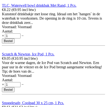
TLC, Waterwell bowl drinkbak Met Rand, 1 Pcs.
€
8.22
(
€
9.95
incl btw)
Kunststof drinkbakje met losse ring. Ideaal om het `hangen` in de
waterbak te voorkomen. De opening in de ring is 10 cm. Tevens is
deze drinkbak zeer...
Voorraad:
Voorraad
Aantal:
+
−
Bestel
Scratch & Newton, Ice Pod, 1 Pcs.
€
9.05
(
€
10.95
incl btw)
Voor de warme dagen, de Ice Pod van Scratch and Newton. Een
paar uur in de vriezer en de Ice Pod brengt aangename verkoeling!
Tip; de hoes van de...
Voorraad:
Voorraad
Aantal:
+
−
Bestel
Snugglesafe, Coolpad 30 x 25 cm, 1 Pcs.