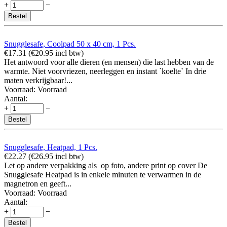
+
−
Bestel
Snugglesafe, Coolpad 50 x 40 cm, 1 Pcs.
€
17.31
(
€
20.95
incl btw)
Het antwoord voor alle dieren (en mensen) die last hebben van de
warmte. Niet voorvriezen, neerleggen en instant `koelte` In drie
maten verkrijgbaar!...
Voorraad:
Voorraad
Aantal:
+
−
Bestel
Snugglesafe, Heatpad, 1 Pcs.
€
22.27
(
€
26.95
incl btw)
Let op andere verpakking als op foto, andere print op cover De
Snugglesafe Heatpad is in enkele minuten te verwarmen in de
magnetron en geeft...
Voorraad:
Voorraad
Aantal:
+
−
Bestel