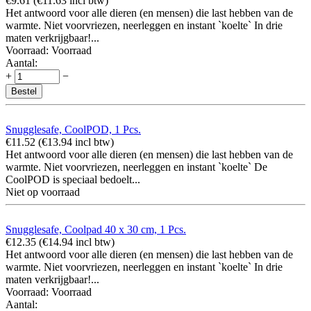
€
9.61
(
€
11.63
incl btw)
Het antwoord voor alle dieren (en mensen) die last hebben van de
warmte. Niet voorvriezen, neerleggen en instant `koelte` In drie
maten verkrijgbaar!...
Voorraad:
Voorraad
Aantal:
+
−
Bestel
Snugglesafe, CoolPOD, 1 Pcs.
€
11.52
(
€
13.94
incl btw)
Het antwoord voor alle dieren (en mensen) die last hebben van de
warmte. Niet voorvriezen, neerleggen en instant `koelte` De
CoolPOD is speciaal bedoelt...
Niet op voorraad
Snugglesafe, Coolpad 40 x 30 cm, 1 Pcs.
€
12.35
(
€
14.94
incl btw)
Het antwoord voor alle dieren (en mensen) die last hebben van de
warmte. Niet voorvriezen, neerleggen en instant `koelte` In drie
maten verkrijgbaar!...
Voorraad:
Voorraad
Aantal: