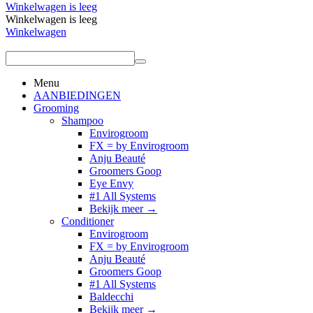
Winkelwagen is leeg
Winkelwagen is leeg
Winkelwagen
Menu
AANBIEDINGEN
Grooming
Shampoo
Envirogroom
FX = by Envirogroom
Anju Beauté
Groomers Goop
Eye Envy
#1 All Systems
Bekijk meer
→
Conditioner
Envirogroom
FX = by Envirogroom
Anju Beauté
Groomers Goop
#1 All Systems
Baldecchi
Bekijk meer
→