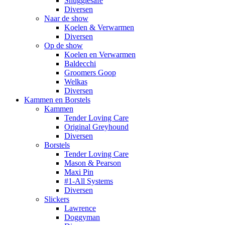
Snugglesafe
Diversen
Naar de show
Koelen & Verwarmen
Diversen
Op de show
Koelen en Verwarmen
Baldecchi
Groomers Goop
Welkas
Diversen
Kammen en Borstels
Kammen
Tender Loving Care
Original Greyhound
Diversen
Borstels
Tender Loving Care
Mason & Pearson
Maxi Pin
#1-All Systems
Diversen
Slickers
Lawrence
Doggyman