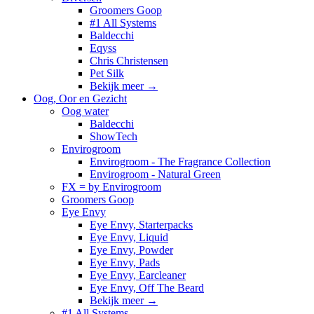
Groomers Goop
#1 All Systems
Baldecchi
Eqyss
Chris Christensen
Pet Silk
Bekijk meer
→
Oog, Oor en Gezicht
Oog water
Baldecchi
ShowTech
Envirogroom
Envirogroom - The Fragrance Collection
Envirogroom - Natural Green
FX = by Envirogroom
Groomers Goop
Eye Envy
Eye Envy, Starterpacks
Eye Envy, Liquid
Eye Envy, Powder
Eye Envy, Pads
Eye Envy, Earcleaner
Eye Envy, Off The Beard
Bekijk meer
→
#1 All Systems