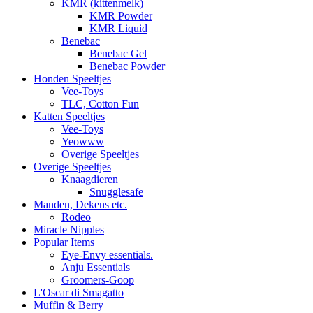
KMR (kittenmelk)
KMR Powder
KMR Liquid
Benebac
Benebac Gel
Benebac Powder
Honden Speeltjes
Vee-Toys
TLC, Cotton Fun
Katten Speeltjes
Vee-Toys
Yeowww
Overige Speeltjes
Overige Speeltjes
Knaagdieren
Snugglesafe
Manden, Dekens etc.
Rodeo
Miracle Nipples
Popular Items
Eye-Envy essentials.
Anju Essentials
Groomers-Goop
L'Oscar di Smagatto
Muffin & Berry