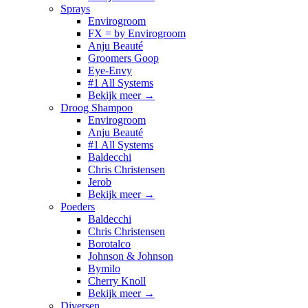
Sprays
Envirogroom
FX = by Envirogroom
Anju Beauté
Groomers Goop
Eye-Envy
#1 All Systems
Bekijk meer
→
Droog Shampoo
Envirogroom
Anju Beauté
#1 All Systems
Baldecchi
Chris Christensen
Jerob
Bekijk meer
→
Poeders
Baldecchi
Chris Christensen
Borotalco
Johnson & Johnson
Bymilo
Cherry Knoll
Bekijk meer
→
Diversen