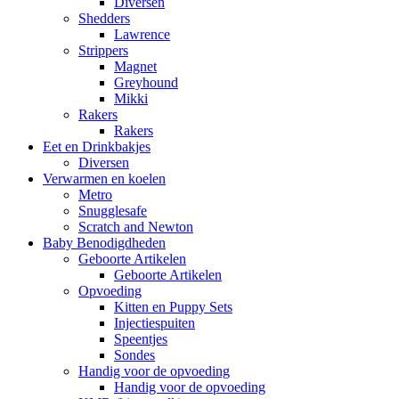
Diversen
Shedders
Lawrence
Strippers
Magnet
Greyhound
Mikki
Rakers
Rakers
Eet en Drinkbakjes
Diversen
Verwarmen en koelen
Metro
Snugglesafe
Scratch and Newton
Baby Benodigdheden
Geboorte Artikelen
Geboorte Artikelen
Opvoeding
Kitten en Puppy Sets
Injectiespuiten
Speentjes
Sondes
Handig voor de opvoeding
Handig voor de opvoeding