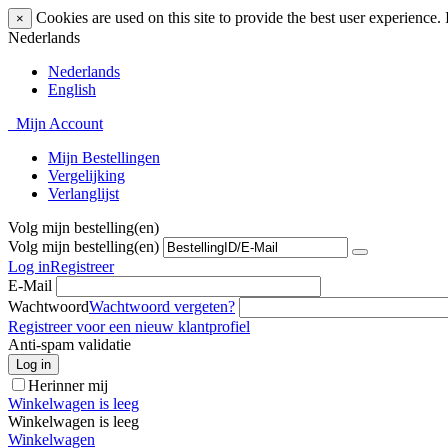
Cookies are used on this site to provide the best user experience.
×
Nederlands
Nederlands
English
Mijn Account
Mijn Bestellingen
Vergelijking
Verlanglijst
Volg mijn bestelling(en)
Volg mijn bestelling(en)
Log in
Registreer
E-Mail
Wachtwoord
Wachtwoord vergeten?
Registreer voor een nieuw klantprofiel
Anti-spam validatie
Log in
Herinner mij
Winkelwagen is leeg
Winkelwagen is leeg
Winkelwagen