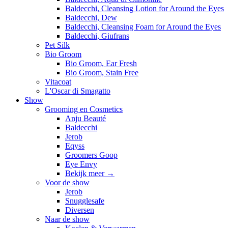
Baldecchi, Cleansing Lotion for Around the Eyes
Baldecchi, Dew
Baldecchi, Cleansing Foam for Around the Eyes
Baldecchi, Giufrans
Pet Silk
Bio Groom
Bio Groom, Ear Fresh
Bio Groom, Stain Free
Vitacoat
L'Oscar di Smagatto
Show
Grooming en Cosmetics
Anju Beauté
Baldecchi
Jerob
Eqyss
Groomers Goop
Eye Envy
Bekijk meer
→
Voor de show
Jerob
Snugglesafe
Diversen
Naar de show