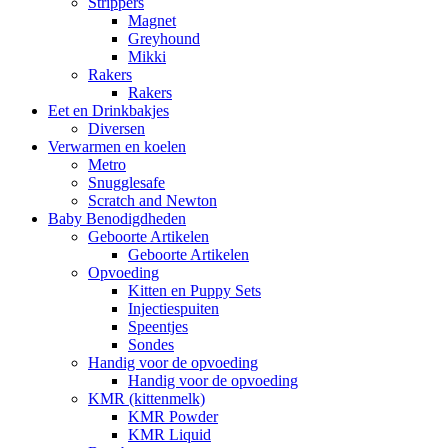
Strippers
Magnet
Greyhound
Mikki
Rakers
Rakers
Eet en Drinkbakjes
Diversen
Verwarmen en koelen
Metro
Snugglesafe
Scratch and Newton
Baby Benodigdheden
Geboorte Artikelen
Geboorte Artikelen
Opvoeding
Kitten en Puppy Sets
Injectiespuiten
Speentjes
Sondes
Handig voor de opvoeding
Handig voor de opvoeding
KMR (kittenmelk)
KMR Powder
KMR Liquid