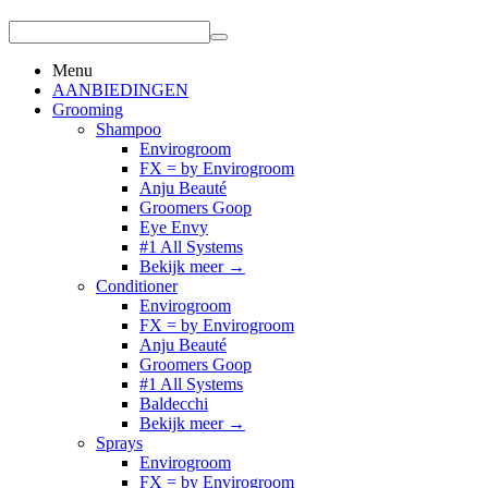
Menu
AANBIEDINGEN
Grooming
Shampoo
Envirogroom
FX = by Envirogroom
Anju Beauté
Groomers Goop
Eye Envy
#1 All Systems
Bekijk meer
→
Conditioner
Envirogroom
FX = by Envirogroom
Anju Beauté
Groomers Goop
#1 All Systems
Baldecchi
Bekijk meer
→
Sprays
Envirogroom
FX = by Envirogroom