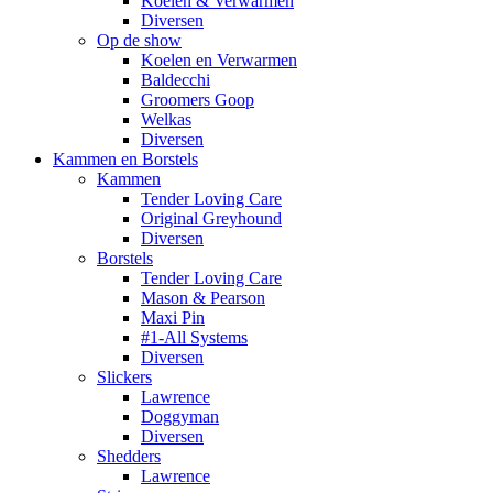
Koelen & Verwarmen
Diversen
Op de show
Koelen en Verwarmen
Baldecchi
Groomers Goop
Welkas
Diversen
Kammen en Borstels
Kammen
Tender Loving Care
Original Greyhound
Diversen
Borstels
Tender Loving Care
Mason & Pearson
Maxi Pin
#1-All Systems
Diversen
Slickers
Lawrence
Doggyman
Diversen
Shedders
Lawrence