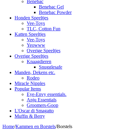
Benebac
Benebac Gel
Benebac Powder
Honden Speeltjes
Vee-Toys
TLC, Cotton Fun
Katten Speeltjes
Vee-Toys
Yeowww
Overige Speeltjes
Overige Speeltjes
Knaagdieren
Snugglesafe
Manden, Dekens etc.
Rodeo
Miracle Nipples
Popular Items
Eye-Envy essentials.
Anju Essentials
Groomers-Goop
L'Oscar di Smagatto
Muffin & Berry
Home
/
Kammen en Borstels
/
Borstels