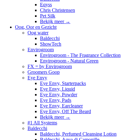
Eqyss
Chris Christensen
Pet Silk
Bekijk meer
→
Oog, Oor en Gezicht
Oog water
Baldecchi
ShowTech
Envirogroom
Envirogroom - The Fragrance Collection
Envirogroom - Natural Green
FX = by Envirogroom
Groomers Goop
Eye Envy
Eye Envy, Starterpacks
Eye Envy, Liquid
Eye Envy, Powder
Eye Envy, Pads
Eye Envy, Earcleaner
Eye Envy, Off The Beard
Bekijk meer
→
#1 All Systems
Baldecchi
Baldecchi, Perfumed Cleansing Lotion
Baldecchi, Aqua di Camonille