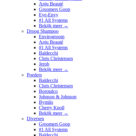
Anju Beauté
Groomers Goop
Eye-Envy
#1 All Systems
Bekijk meer
→
Droog Shampoo
Envirogroom
Anju Beauté
#1 All Systems
Baldecchi
Chris Christensen
Jerob
Bekijk meer
→
Poeders
Baldecchi
Chris Christensen
Borotalco
Johnson & Johnson
Bymilo
Cherry Knoll
Bekijk meer
→
Diversen
Groomers Goop
#1 All Systems
Baldecchi