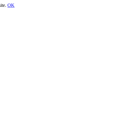
site.
OK