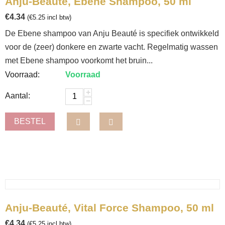
Anju-Beauté, Ebene Shampoo, 50 ml
€
4.34
(
€
5.25
incl btw)
De Ebene shampoo van Anju Beauté is specifiek ontwikkeld
voor de (zeer) donkere en zwarte vacht. Regelmatig wassen
met Ebene shampoo voorkomt het bruin...
Voorraad:
Voorraad
+
Aantal:
−
BESTEL
Anju-Beauté, Vital Force Shampoo, 50 ml
€
4.34
(
€
5.25
incl btw)