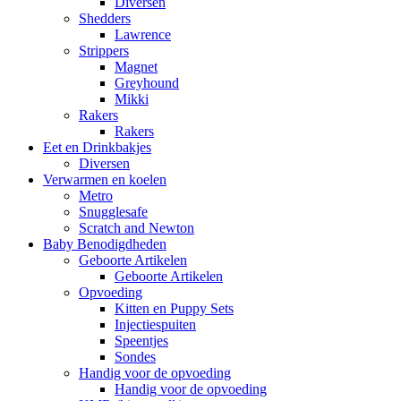
Diversen
Shedders
Lawrence
Strippers
Magnet
Greyhound
Mikki
Rakers
Rakers
Eet en Drinkbakjes
Diversen
Verwarmen en koelen
Metro
Snugglesafe
Scratch and Newton
Baby Benodigdheden
Geboorte Artikelen
Geboorte Artikelen
Opvoeding
Kitten en Puppy Sets
Injectiespuiten
Speentjes
Sondes
Handig voor de opvoeding
Handig voor de opvoeding