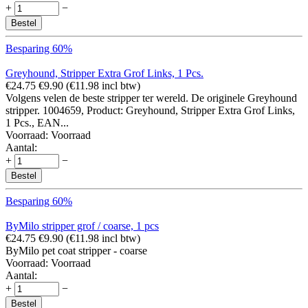
+
−
Bestel
Besparing 60%
Greyhound, Stripper Extra Grof Links, 1 Pcs.
€
24.75
€
9.90
(
€
11.98
incl btw)
Volgens velen de beste stripper ter wereld. De originele Greyhound
stripper. 1004659, Product: Greyhound, Stripper Extra Grof Links,
1 Pcs., EAN...
Voorraad:
Voorraad
Aantal:
+
−
Bestel
Besparing 60%
ByMilo stripper grof / coarse, 1 pcs
€
24.75
€
9.90
(
€
11.98
incl btw)
ByMilo pet coat stripper - coarse
Voorraad:
Voorraad
Aantal:
+
−
Bestel