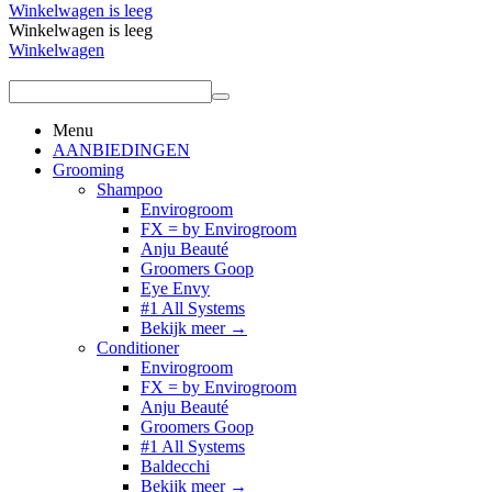
Winkelwagen is leeg
Winkelwagen is leeg
Winkelwagen
Menu
AANBIEDINGEN
Grooming
Shampoo
Envirogroom
FX = by Envirogroom
Anju Beauté
Groomers Goop
Eye Envy
#1 All Systems
Bekijk meer
→
Conditioner
Envirogroom
FX = by Envirogroom
Anju Beauté
Groomers Goop
#1 All Systems
Baldecchi
Bekijk meer
→