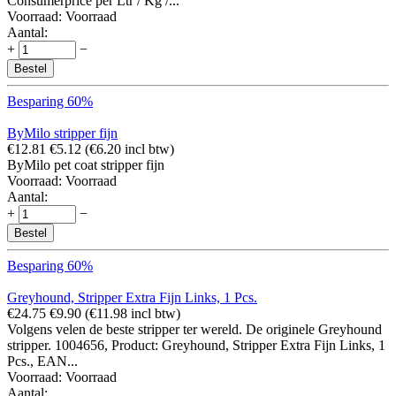
Consumerprice per Ltr / Kg /...
Voorraad:
Voorraad
Aantal:
+
−
Bestel
Besparing 60%
ByMilo stripper fijn
€
12.81
€
5.12
(
€
6.20
incl btw)
ByMilo pet coat stripper fijn
Voorraad:
Voorraad
Aantal:
+
−
Bestel
Besparing 60%
Greyhound, Stripper Extra Fijn Links, 1 Pcs.
€
24.75
€
9.90
(
€
11.98
incl btw)
Volgens velen de beste stripper ter wereld. De originele Greyhound
stripper. 1004656, Product: Greyhound, Stripper Extra Fijn Links, 1
Pcs., EAN...
Voorraad:
Voorraad
Aantal: