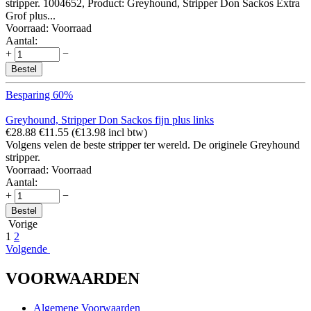
stripper. 1004652, Product: Greyhound, Stripper Don Sackos Extra
Grof plus...
Voorraad:
Voorraad
Aantal:
+
−
Bestel
Besparing 60%
Greyhound, Stripper Don Sackos fijn plus links
€
28.88
€
11.55
(
€
13.98
incl btw)
Volgens velen de beste stripper ter wereld. De originele Greyhound
stripper.
Voorraad:
Voorraad
Aantal:
+
−
Bestel
Vorige
1
2
Volgende
VOORWAARDEN
Algemene Voorwaarden