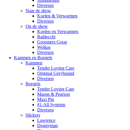
Snugglesafe
Diversen
Naar de show
Koelen & Verwarmen
Diversen
Op de show
Koelen en Verwarmen
Baldecchi
Groomers Goop
Welkas
Diversen
Kammen en Borstels
Kammen
Tender Loving Care
Original Greyhound
Diversen
Borstels
Tender Loving Care
Mason & Pearson
Maxi Pin
#1-All Systems
Diversen
Slickers
Lawrence
Doggyman