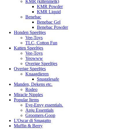
KMR (kittenmelk)
KMR Powder
KMR Liquid
Benebac
Benebac Gel
Benebac Powder
Honden Speeltjes
Vee-Toys
TLC, Cotton Fun
Katten Speeltjes
Vee-Toys
Yeowww
Overige Speeltjes
Overige Speeltjes
Knaagdieren
Snugglesafe
Manden, Dekens etc.
Rodeo
Miracle Nipples
Popular Items
Eye-Envy essentials.
Anju Essentials
Groomers-Goop
L'Oscar di Smagatto
Muffin & Berry