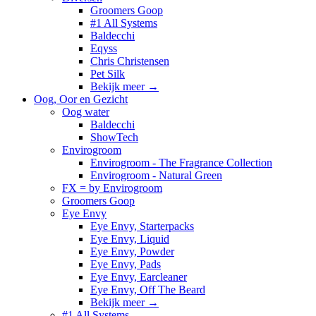
Groomers Goop
#1 All Systems
Baldecchi
Eqyss
Chris Christensen
Pet Silk
Bekijk meer
→
Oog, Oor en Gezicht
Oog water
Baldecchi
ShowTech
Envirogroom
Envirogroom - The Fragrance Collection
Envirogroom - Natural Green
FX = by Envirogroom
Groomers Goop
Eye Envy
Eye Envy, Starterpacks
Eye Envy, Liquid
Eye Envy, Powder
Eye Envy, Pads
Eye Envy, Earcleaner
Eye Envy, Off The Beard
Bekijk meer
→
#1 All Systems