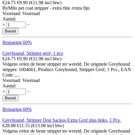
€
24.75
€
9.90
(
€
11.98
incl btw)
ByMilo pet coat stripper - extra fine /extra fijn
Voorraad:
Voorraad
Aantal:
+
−
Bestel
Besparing 60%
Greyhound, Stripper grof, 1 pcs
€
24.75
€
9.90
(
€
11.98
incl btw)
Volgens velen de beste stripper ter wereld. De originele Greyhound
stripper. 1004661, Product: Greyhound, Stripper Grof, 1 Pcs., EAN
Code: ,...
Voorraad:
Voorraad
Aantal:
+
−
Bestel
Besparing 60%
Greyhound, Stripper Don Sackos Extra Grof plus links, 1 Pcs.
€
28.88
€
11.55
(
€
13.98
incl btw)
Volgens velen de beste stripper ter wereld. De originele Greyhound