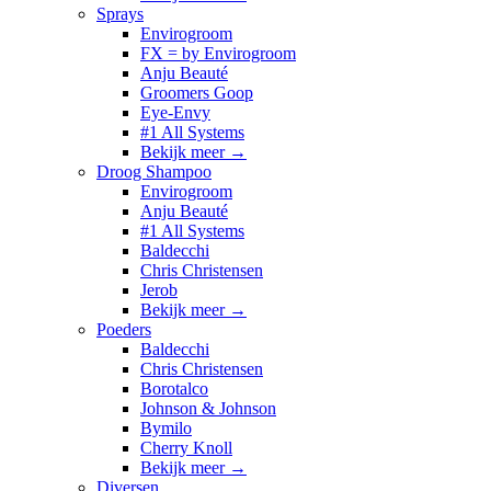
Sprays
Envirogroom
FX = by Envirogroom
Anju Beauté
Groomers Goop
Eye-Envy
#1 All Systems
Bekijk meer
→
Droog Shampoo
Envirogroom
Anju Beauté
#1 All Systems
Baldecchi
Chris Christensen
Jerob
Bekijk meer
→
Poeders
Baldecchi
Chris Christensen
Borotalco
Johnson & Johnson
Bymilo
Cherry Knoll
Bekijk meer
→
Diversen