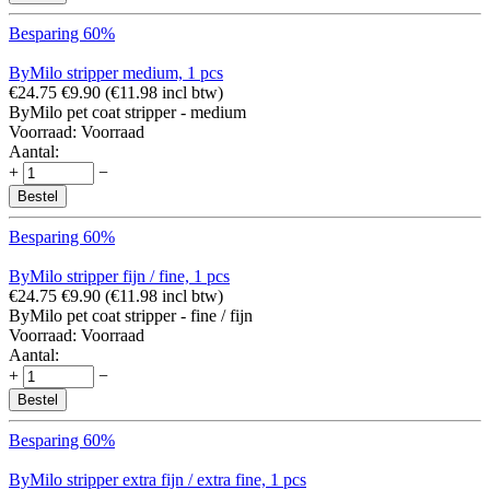
Besparing 60%
ByMilo stripper medium, 1 pcs
€
24.75
€
9.90
(
€
11.98
incl btw)
ByMilo pet coat stripper - medium
Voorraad:
Voorraad
Aantal:
+
−
Bestel
Besparing 60%
ByMilo stripper fijn / fine, 1 pcs
€
24.75
€
9.90
(
€
11.98
incl btw)
ByMilo pet coat stripper - fine / fijn
Voorraad:
Voorraad
Aantal:
+
−
Bestel
Besparing 60%
ByMilo stripper extra fijn / extra fine, 1 pcs