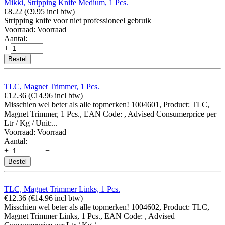
Mikki, Stripping Knife Medium, 1 Pcs.
€
8.22
(
€
9.95
incl btw)
Stripping knife voor niet professioneel gebruik
Voorraad:
Voorraad
Aantal:
+
−
Bestel
TLC, Magnet Trimmer, 1 Pcs.
€
12.36
(
€
14.96
incl btw)
Misschien wel beter als alle topmerken! 1004601, Product: TLC,
Magnet Trimmer, 1 Pcs., EAN Code: , Advised Consumerprice per
Ltr / Kg / Unit:...
Voorraad:
Voorraad
Aantal:
+
−
Bestel
TLC, Magnet Trimmer Links, 1 Pcs.
€
12.36
(
€
14.96
incl btw)
Misschien wel beter als alle topmerken! 1004602, Product: TLC,
Magnet Trimmer Links, 1 Pcs., EAN Code: , Advised