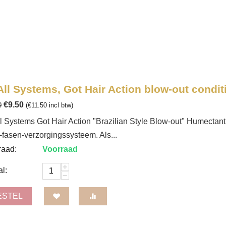
All Systems, Got Hair Action blow-out condit
€
9.50
0
(
€
11.50
incl btw)
l Systems Got Hair Action "Brazilian Style Blow-out" Humectant 
-fasen-verzorgingssysteem. Als...
raad:
Voorraad
+
l:
−
ESTEL