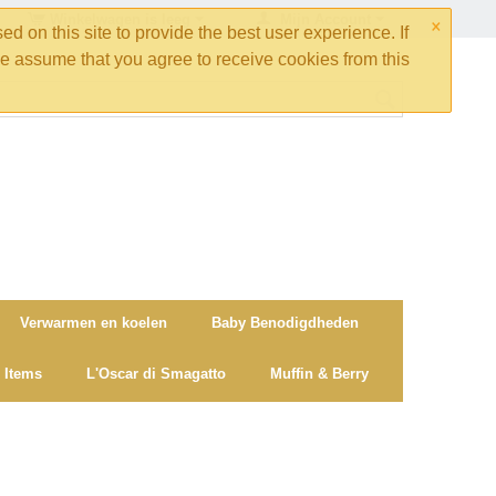
×
Winkelwagen is leeg
Mijn Account
d on this site to provide the best user experience. If
e assume that you agree to receive cookies from this
Verwarmen en koelen
Baby Benodigdheden
 Items
L'Oscar di Smagatto
Muffin & Berry