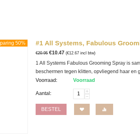
#1 All Systems, Fabulous Groomi
paring 50%
€
10.47
€
20.95
(
€
12.67
incl btw)
1 All Systems Fabulous Grooming Spray is samen
beschermen tegen klitten, opvliegend haar en g
Voorraad:
Voorraad
+
Aantal:
−
BESTEL