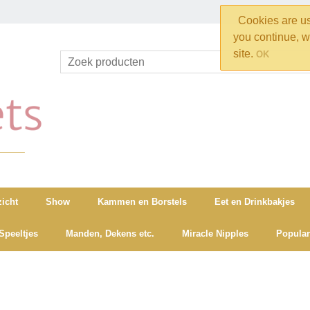
Cookies are use
you continue, w
site.
OK
icht
Show
Kammen en Borstels
Eet en Drinkbakjes
Speeltjes
Manden, Dekens etc.
Miracle Nipples
Popular