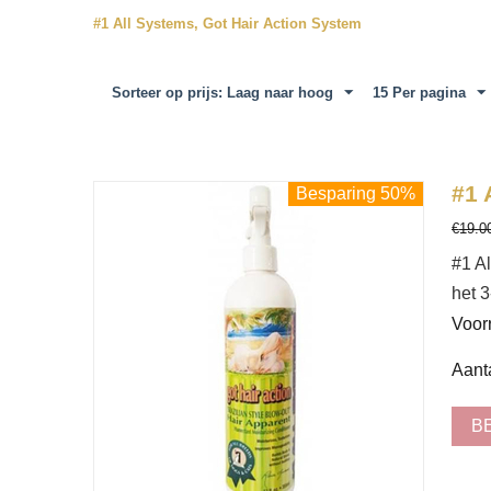
#1 All Systems, Got Hair Action System
Sorteer op prijs: Laag naar hoog
15 Per pagina
#1 
Besparing 50%
€
19.0
#1 Al
het 3
Voor
Aanta
B