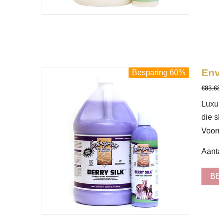
Env
Besparing 60%
€
83.6
Luxur
die s
Voor
Aanta
B