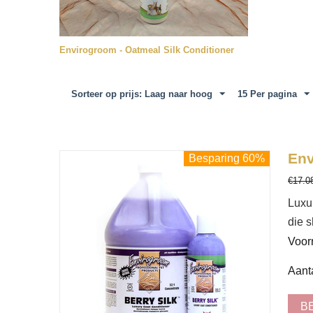
Envirogroom - Oatmeal Silk Conditioner
Sorteer op prijs: Laag naar hoog
15 Per pagina
Env
Besparing 60%
€
17.0
Luxur
die s
Voor
Aanta
B