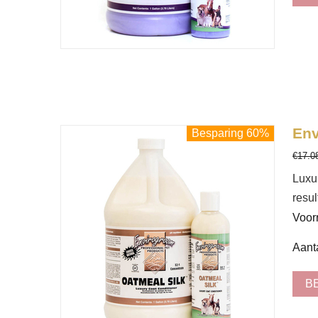
Env
Besparing 60%
€
17.0
Luxu
resul
Voor
Aanta
B