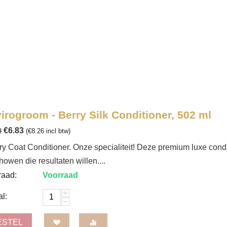
irogroom - Berry Silk Conditioner, 502 ml
€
6.83
8
(
€
8.26
incl btw)
y Coat Conditioner. Onze specialiteit! Deze premium luxe cond
howen die resultaten willen....
raad:
Voorraad
+
l:
−
ESTEL