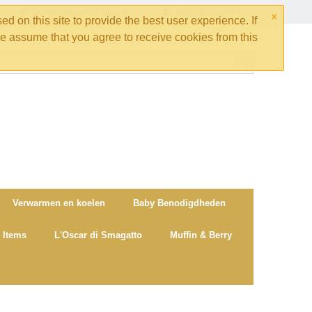
×
Winkelwagen is leeg
Mijn Account
d on this site to provide the best user experience. If
e assume that you agree to receive cookies from this
Verwarmen en koelen
Baby Benodigdheden
 Items
L'Oscar di Smagatto
Muffin & Berry