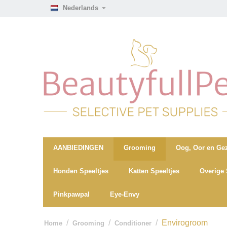
Nederlands
AANBIEDINGEN
Grooming
Oog, Oor en Gez
Honden Speeltjes
Katten Speeltjes
Overige 
Pinkpawpal
Eye-Envy
/
/
/
Envirogroom
Home
Grooming
Conditioner