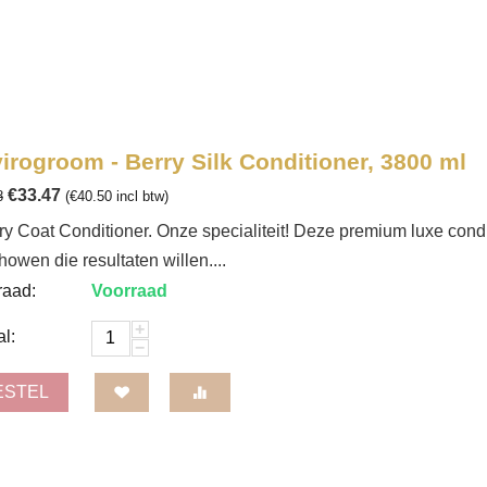
irogroom - Berry Silk Conditioner, 3800 ml
€
33.47
8
(
€
40.50
incl btw)
y Coat Conditioner. Onze specialiteit! Deze premium luxe cond
howen die resultaten willen....
raad:
Voorraad
+
l:
−
ESTEL