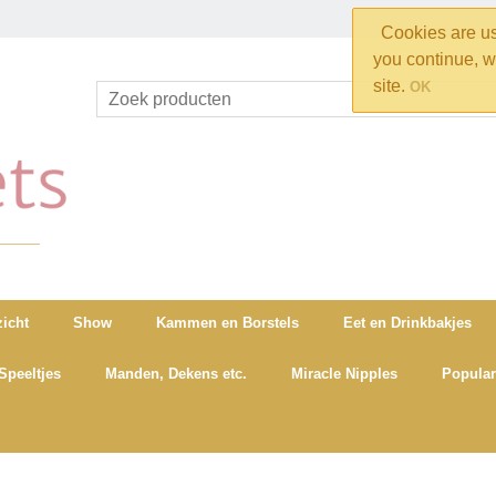
Cookies are use
you continue, w
site.
OK
icht
Show
Kammen en Borstels
Eet en Drinkbakjes
Speeltjes
Manden, Dekens etc.
Miracle Nipples
Popular