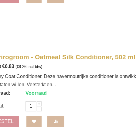
irogroom - Oatmeal Silk Conditioner, 502 ml
€
6.83
8
(
€
8.26
incl btw)
ry Coat Conditioner. Deze havermoutrijke conditioner is ontwik
taten willen. Versterkt en...
raad:
Voorraad
+
l:
−
ESTEL