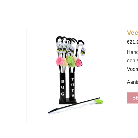
Vee
€
21.
Handg
een 
Voor
Aanta
B