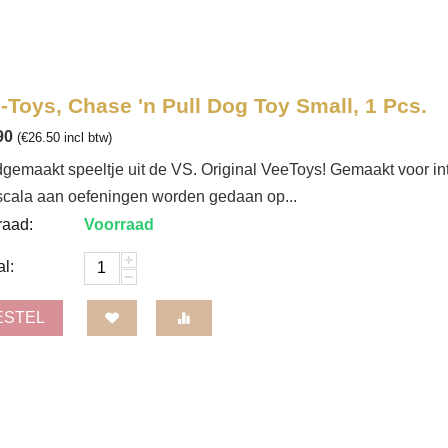
-Toys, Chase 'n Pull Dog Toy Small, 1 Pcs.
90
(
€
26.50
incl btw)
emaakt speeltje uit de VS. Original VeeToys! Gemaakt voor int
scala aan oefeningen worden gedaan op...
raad:
Voorraad
+
l:
−
ESTEL