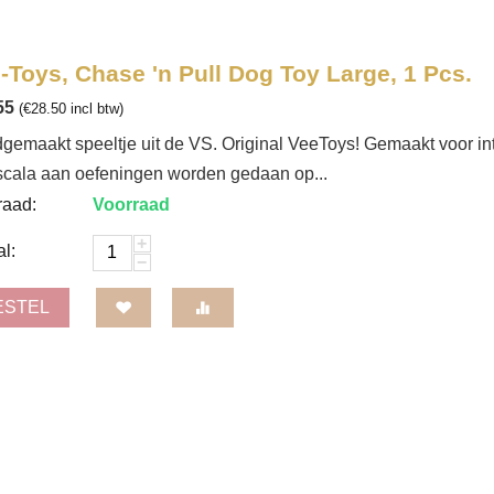
-Toys, Chase 'n Pull Dog Toy Large, 1 Pcs.
55
(
€
28.50
incl btw)
emaakt speeltje uit de VS. Original VeeToys! Gemaakt voor int
scala aan oefeningen worden gedaan op...
raad:
Voorraad
+
l:
−
ESTEL