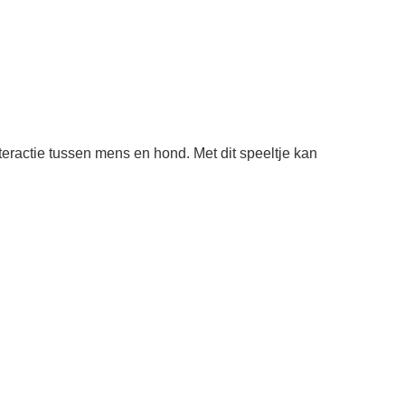
eractie tussen mens en hond. Met dit speeltje kan