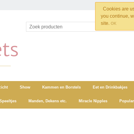
Cookies are use
you continue, w
site.
OK
icht
Show
Kammen en Borstels
Eet en Drinkbakjes
Speeltjes
Manden, Dekens etc.
Miracle Nipples
Popular