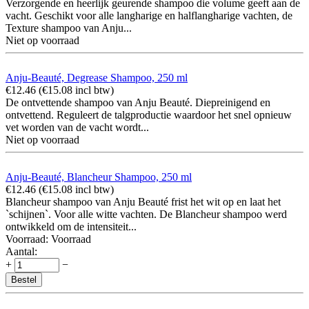
Verzorgende en heerlijk geurende shampoo die volume geeft aan de
vacht. Geschikt voor alle langharige en halflangharige vachten, de
Texture shampoo van Anju...
Niet op voorraad
Anju-Beauté, Degrease Shampoo, 250 ml
€
12.46
(
€
15.08
incl btw)
De ontvettende shampoo van Anju Beauté. Diepreinigend en
ontvettend. Reguleert de talgproductie waardoor het snel opnieuw
vet worden van de vacht wordt...
Niet op voorraad
Anju-Beauté, Blancheur Shampoo, 250 ml
€
12.46
(
€
15.08
incl btw)
Blancheur shampoo van Anju Beauté frist het wit op en laat het
`schijnen`. Voor alle witte vachten. De Blancheur shampoo werd
ontwikkeld om de intensiteit...
Voorraad:
Voorraad
Aantal:
+
−
Bestel