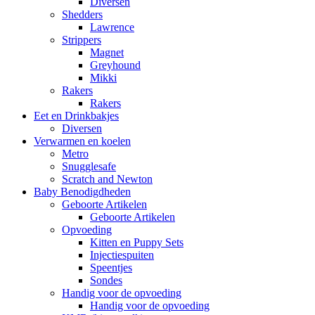
Diversen
Shedders
Lawrence
Strippers
Magnet
Greyhound
Mikki
Rakers
Rakers
Eet en Drinkbakjes
Diversen
Verwarmen en koelen
Metro
Snugglesafe
Scratch and Newton
Baby Benodigdheden
Geboorte Artikelen
Geboorte Artikelen
Opvoeding
Kitten en Puppy Sets
Injectiespuiten
Speentjes
Sondes
Handig voor de opvoeding
Handig voor de opvoeding