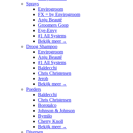
Sprays
Envirogroom
FX = by Envirogroom
Anju Beauté
Groomers Goop
Eye-Envy
#1 All Systems
Bekijk meer
→
Droog Shampoo
Envirogroom
Anju Beauté
#1 All Systems
Baldecchi
Chris Christensen
Jerob
Bekijk meer
→
Poeders
Baldecchi
Chris Christensen
Borotalco
Johnson & Johnson
Bymilo
Cherry Knoll
Bekijk meer
→
Diversen