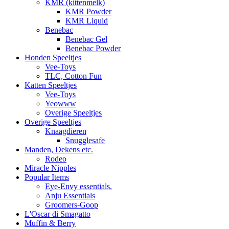
KMR (kittenmelk)
KMR Powder
KMR Liquid
Benebac
Benebac Gel
Benebac Powder
Honden Speeltjes
Vee-Toys
TLC, Cotton Fun
Katten Speeltjes
Vee-Toys
Yeowww
Overige Speeltjes
Overige Speeltjes
Knaagdieren
Snugglesafe
Manden, Dekens etc.
Rodeo
Miracle Nipples
Popular Items
Eye-Envy essentials.
Anju Essentials
Groomers-Goop
L'Oscar di Smagatto
Muffin & Berry