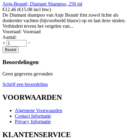
Anju-Beauté, Diamant Shampoo, 250 ml
€
12.46
(
€
15.08
incl btw)
De Diamant shampoo van Anje Beauté frist zowel lichte als
donkerder vachten (bijvoorbeeld blauw) op en laat deze stralen.
Verhindert tevens het vergelen van...
Voorraad:
Voorraad
Aantal:
+
−
Bestel
Beoordelingen
Geen gegevens gevonden
Schrijf een beoordeling
VOORWAARDEN
Algemene Voorwaarden
Contact Informatie
Privacy Informatie
KLANTENSERVICE