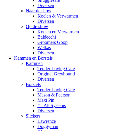
Snugglesafe
Diversen
Naar de show
Koelen & Verwarmen
Diversen
Op de show
Koelen en Verwarmen
Baldecchi
Groomers Goop
Welkas
Diversen
Kammen en Borstels
Kammen
Tender Loving Care
Original Greyhound
Diversen
Borstels
Tender Loving Care
Mason & Pearson
Maxi Pin
#1-All Systems
Diversen
Slickers
Lawrence
Doggyman