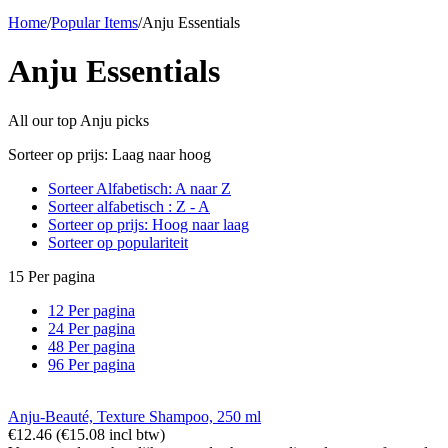
Home
/
Popular Items
/
Anju Essentials
Anju Essentials
All our top Anju picks
Sorteer op prijs: Laag naar hoog
Sorteer Alfabetisch: A naar Z
Sorteer alfabetisch : Z - A
Sorteer op prijs: Hoog naar laag
Sorteer op populariteit
15 Per pagina
12 Per pagina
24 Per pagina
48 Per pagina
96 Per pagina
Anju-Beauté, Texture Shampoo, 250 ml
€
12.46
(
€
15.08
incl btw)