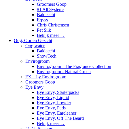
Groomers Goop
#1 All Systems
Baldecchi
Eqyss
Chris Christensen
Pet Silk
Bekijk meer
→
Oog, Oor en Gezicht
Oog water
Baldecchi
ShowTech
Envirogroom
Envirogroom - The Fragrance Collection
Envirogroom - Natural Green
FX = by Envirogroom
Groomers Goop
Eye Envy
Eye Envy, Starterpacks
Eye Envy, Liquid
Eye Envy, Powder
Eye Envy, Pads
Eye Envy, Earcleaner
Eye Envy, Off The Beard
Bekijk meer
→
#1 All Systems