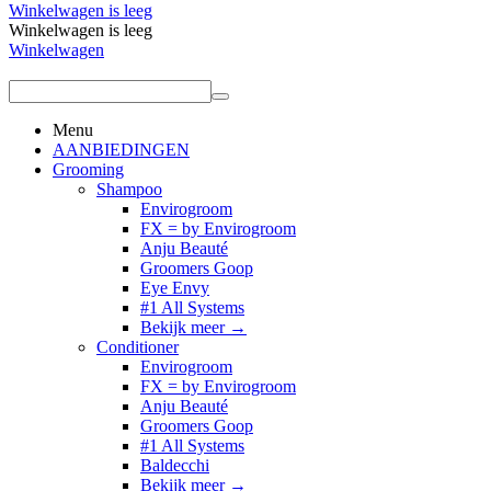
Winkelwagen is leeg
Winkelwagen is leeg
Winkelwagen
Menu
AANBIEDINGEN
Grooming
Shampoo
Envirogroom
FX = by Envirogroom
Anju Beauté
Groomers Goop
Eye Envy
#1 All Systems
Bekijk meer
→
Conditioner
Envirogroom
FX = by Envirogroom
Anju Beauté
Groomers Goop
#1 All Systems
Baldecchi
Bekijk meer
→