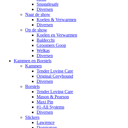
Snugglesafe
Diversen
Naar de show
Koelen & Verwarmen
Diversen
Op de show
Koelen en Verwarmen
Baldecchi
Groomers Goop
Welkas
Diversen
Kammen en Borstels
Kammen
Tender Loving Care
Original Greyhound
Diversen
Borstels
Tender Loving Care
Mason & Pearson
Maxi Pin
#1-All Systems
Diversen
Slickers
Lawrence
Doggyman