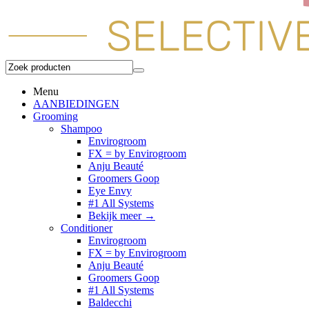
Menu
AANBIEDINGEN
Grooming
Shampoo
Envirogroom
FX = by Envirogroom
Anju Beauté
Groomers Goop
Eye Envy
#1 All Systems
Bekijk meer
→
Conditioner
Envirogroom
FX = by Envirogroom
Anju Beauté
Groomers Goop
#1 All Systems
Baldecchi