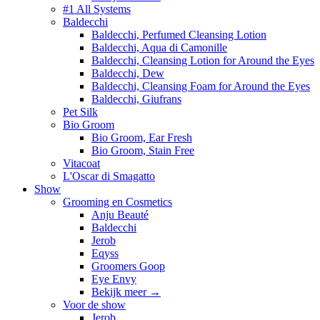
#1 All Systems
Baldecchi
Baldecchi, Perfumed Cleansing Lotion
Baldecchi, Aqua di Camonille
Baldecchi, Cleansing Lotion for Around the Eyes
Baldecchi, Dew
Baldecchi, Cleansing Foam for Around the Eyes
Baldecchi, Giufrans
Pet Silk
Bio Groom
Bio Groom, Ear Fresh
Bio Groom, Stain Free
Vitacoat
L'Oscar di Smagatto
Show
Grooming en Cosmetics
Anju Beauté
Baldecchi
Jerob
Eqyss
Groomers Goop
Eye Envy
Bekijk meer
→
Voor de show
Jerob