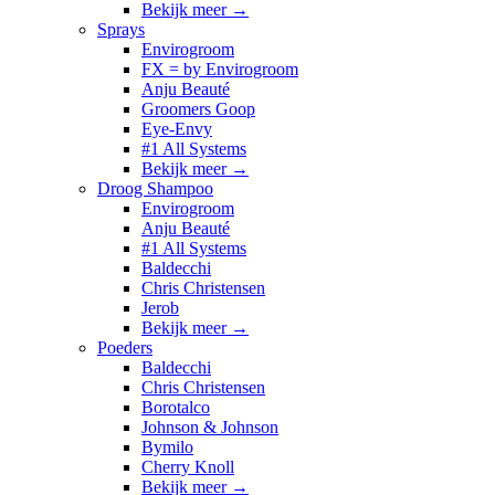
Bekijk meer
→
Sprays
Envirogroom
FX = by Envirogroom
Anju Beauté
Groomers Goop
Eye-Envy
#1 All Systems
Bekijk meer
→
Droog Shampoo
Envirogroom
Anju Beauté
#1 All Systems
Baldecchi
Chris Christensen
Jerob
Bekijk meer
→
Poeders
Baldecchi
Chris Christensen
Borotalco
Johnson & Johnson
Bymilo
Cherry Knoll
Bekijk meer
→