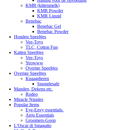
Handig voor de opvoeding
KMR (kittenmelk)
KMR Powder
KMR Liquid
Benebac
Benebac Gel
Benebac Powder
Honden Speeltjes
Vee-Toys
TLC, Cotton Fun
Katten Speeltjes
Vee-Toys
Yeowww
Overige Speeltjes
Overige Speeltjes
Knaagdieren
Snugglesafe
Manden, Dekens etc.
Rodeo
Miracle Nipples
Popular Items
Eye-Envy essentials.
Anju Essentials
Groomers-Goop
L'Oscar di Smagatto