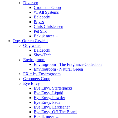
Diversen
Groomers Goop
#1 All Systems
Baldecchi
Eqyss
Chris Christensen
Pet Silk
Bekijk meer
→
Oog, Oor en Gezicht
Oog water
Baldecchi
ShowTech
Envirogroom
Envirogroom - The Fragrance Collection
Envirogroom - Natural Green
FX = by Envirogroom
Groomers Goop
Eye Envy
Eye Envy, Starterpacks
Eye Envy, Liquid
Eye Envy, Powder
Eye Envy, Pads
Eye Envy, Earcleaner
Eye Envy, Off The Beard
Bekijk meer
→