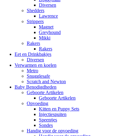
Diversen
Shedders
Lawrence
Strippers
Magnet
Greyhound
Mikki
Rakers
Rakers
Eet en Drinkbakjes
Diversen
Verwarmen en koelen
Metro
Snugglesafe
Scratch and Newton
Baby Benodigdheden
Geboorte Artikelen
Geboorte Artikelen
Opvoeding
Kitten en Puppy Sets
Injectiespuiten
Speentjes
Sondes
Handig voor de opvoeding