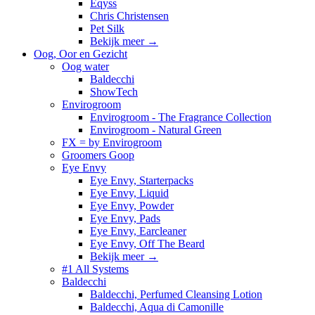
Eqyss
Chris Christensen
Pet Silk
Bekijk meer
→
Oog, Oor en Gezicht
Oog water
Baldecchi
ShowTech
Envirogroom
Envirogroom - The Fragrance Collection
Envirogroom - Natural Green
FX = by Envirogroom
Groomers Goop
Eye Envy
Eye Envy, Starterpacks
Eye Envy, Liquid
Eye Envy, Powder
Eye Envy, Pads
Eye Envy, Earcleaner
Eye Envy, Off The Beard
Bekijk meer
→
#1 All Systems
Baldecchi
Baldecchi, Perfumed Cleansing Lotion
Baldecchi, Aqua di Camonille