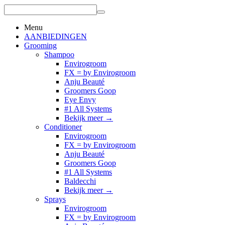
Menu
AANBIEDINGEN
Grooming
Shampoo
Envirogroom
FX = by Envirogroom
Anju Beauté
Groomers Goop
Eye Envy
#1 All Systems
Bekijk meer
→
Conditioner
Envirogroom
FX = by Envirogroom
Anju Beauté
Groomers Goop
#1 All Systems
Baldecchi
Bekijk meer
→
Sprays
Envirogroom
FX = by Envirogroom