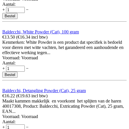
Aantal:
+
−
Bestel
Baldecchi, White Powder (Cat), 100 gram
€
13.50
(
€
16.34
incl btw)
Kenmerken: White Powder is een product dat specifiek is bedoeld
voor dieren met witte vachten, het garandeerd een aanhoudende en
effectieve werking tegen...
Voorraad:
Voorraad
Aantal:
+
−
Bestel
Baldecchi, Detangling Powder (Cat), 25 gram
€
16.22
(
€
19.63
incl btw)
Maakt kammen makkelijk en voorkomt het splijten van de haren
40017308, Product: Baldecchi, Extricating Powder (Cat), 25 gram,
EAN...
Voorraad:
Voorraad
Aantal:
+
−