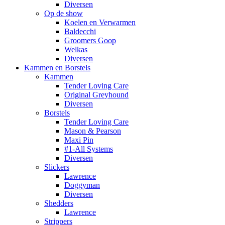
Diversen
Op de show
Koelen en Verwarmen
Baldecchi
Groomers Goop
Welkas
Diversen
Kammen en Borstels
Kammen
Tender Loving Care
Original Greyhound
Diversen
Borstels
Tender Loving Care
Mason & Pearson
Maxi Pin
#1-All Systems
Diversen
Slickers
Lawrence
Doggyman
Diversen
Shedders
Lawrence
Strippers