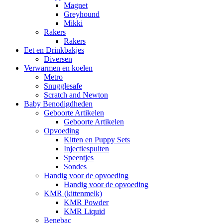
Magnet
Greyhound
Mikki
Rakers
Rakers
Eet en Drinkbakjes
Diversen
Verwarmen en koelen
Metro
Snugglesafe
Scratch and Newton
Baby Benodigdheden
Geboorte Artikelen
Geboorte Artikelen
Opvoeding
Kitten en Puppy Sets
Injectiespuiten
Speentjes
Sondes
Handig voor de opvoeding
Handig voor de opvoeding
KMR (kittenmelk)
KMR Powder
KMR Liquid
Benebac