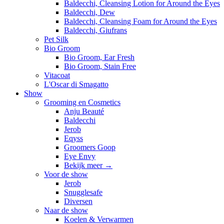
Baldecchi, Cleansing Lotion for Around the Eyes
Baldecchi, Dew
Baldecchi, Cleansing Foam for Around the Eyes
Baldecchi, Giufrans
Pet Silk
Bio Groom
Bio Groom, Ear Fresh
Bio Groom, Stain Free
Vitacoat
L'Oscar di Smagatto
Show
Grooming en Cosmetics
Anju Beauté
Baldecchi
Jerob
Eqyss
Groomers Goop
Eye Envy
Bekijk meer
→
Voor de show
Jerob
Snugglesafe
Diversen
Naar de show
Koelen & Verwarmen