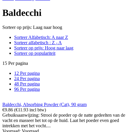
Baldecchi
Sorteer op prijs: Laag naar hoog
Sorteer Alfabetisch: A naar Z
Sorteer alfabetisch : Z - A
Sorteer op prijs: Hoog naar laag
Sorteer op populariteit
15 Per pagina
12 Per pagina
24 Per pagina
48 Per pagina
96 Per pagina
Baldecchi, Absorbing Powder (Cat), 90 gram
€
9.86
(
€
11.93
incl btw)
Gebuiksaanwijzing: Strooi de poeder op de natte gedeelten van de
vacht en masseer het tot op de huid. Laat het poeder even goed
intrekken met het vocht....
Voorraad:
Voorraad