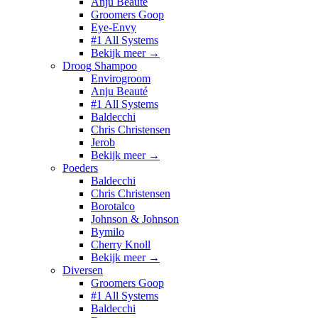
Anju Beauté
Groomers Goop
Eye-Envy
#1 All Systems
Bekijk meer
→
Droog Shampoo
Envirogroom
Anju Beauté
#1 All Systems
Baldecchi
Chris Christensen
Jerob
Bekijk meer
→
Poeders
Baldecchi
Chris Christensen
Borotalco
Johnson & Johnson
Bymilo
Cherry Knoll
Bekijk meer
→
Diversen
Groomers Goop
#1 All Systems
Baldecchi