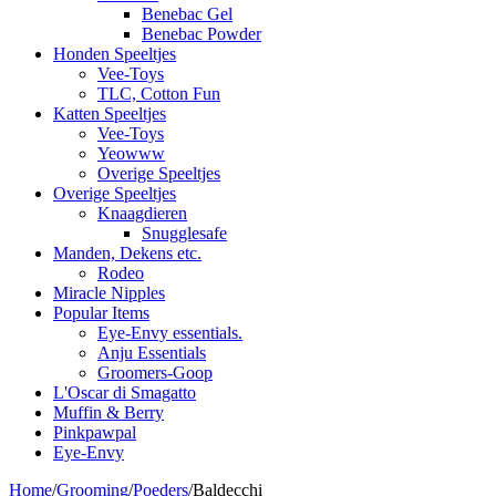
Benebac Gel
Benebac Powder
Honden Speeltjes
Vee-Toys
TLC, Cotton Fun
Katten Speeltjes
Vee-Toys
Yeowww
Overige Speeltjes
Overige Speeltjes
Knaagdieren
Snugglesafe
Manden, Dekens etc.
Rodeo
Miracle Nipples
Popular Items
Eye-Envy essentials.
Anju Essentials
Groomers-Goop
L'Oscar di Smagatto
Muffin & Berry
Pinkpawpal
Eye-Envy
Home
/
Grooming
/
Poeders
/
Baldecchi