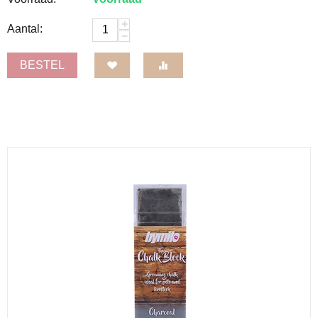
+
Aantal:
−
BESTEL