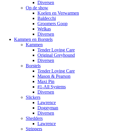
Diversen
Op de show
Koelen en Verwarmen
Baldecchi
Groomers Goop
Welkas
Diversen
Kammen en Borstels
Kammen
Tender Loving Care
Original Greyhound
Diversen
Borstels
Tender Loving Care
Mason & Pearson
Maxi Pin
#1-All Systems
Diversen
Slickers
Lawrence
Doggyman
Diversen
Shedders
Lawrence
Strippers