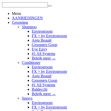
Menu
AANBIEDINGEN
Grooming
Shampoo
Envirogroom
FX = by Envirogroom
Anju Beauté
Groomers Goop
Eye Envy
#1 All Systems
Bekijk meer
→
Conditioner
Envirogroom
FX = by Envirogroom
Anju Beauté
Groomers Goop
#1 All Systems
Baldecchi
Bekijk meer
→
Sprays
Envirogroom
FX = by Envirogroom