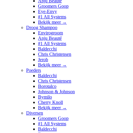
Anju Beauté
Groomers Goop
Eye-Envy
#1 All Systems
Bekijk meer
→
Droog Shampoo
Envirogroom
Anju Beauté
#1 All Systems
Baldecchi
Chris Christensen
Jerob
Bekijk meer
→
Poeders
Baldecchi
Chris Christensen
Borotalco
Johnson & Johnson
Bymilo
Cherry Knoll
Bekijk meer
→
Diversen
Groomers Goop
#1 All Systems
Baldecchi