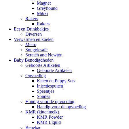
Magnet
Greyhound
Mikki
Rakers
Rakers
Eet en Drinkbakjes
Diversen
Verwarmen en koelen
Metro
Snugglesafe
Scratch and Newton
Baby Benodigdheden
Geboorte Artikelen
Geboorte Artikelen
Opvoeding
Kitten en Puppy Sets
Injectiespuiten
Speentjes
Sondes
Handig voor de opvoeding
Handig voor de opvoeding
KMR (kittenmelk)
KMR Powder
KMR Liquid
Benebac