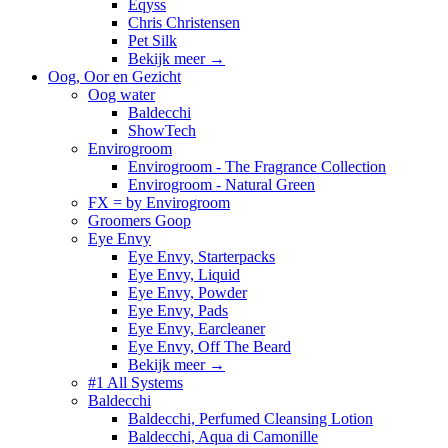
Eqyss
Chris Christensen
Pet Silk
Bekijk meer
→
Oog, Oor en Gezicht
Oog water
Baldecchi
ShowTech
Envirogroom
Envirogroom - The Fragrance Collection
Envirogroom - Natural Green
FX = by Envirogroom
Groomers Goop
Eye Envy
Eye Envy, Starterpacks
Eye Envy, Liquid
Eye Envy, Powder
Eye Envy, Pads
Eye Envy, Earcleaner
Eye Envy, Off The Beard
Bekijk meer
→
#1 All Systems
Baldecchi
Baldecchi, Perfumed Cleansing Lotion
Baldecchi, Aqua di Camonille