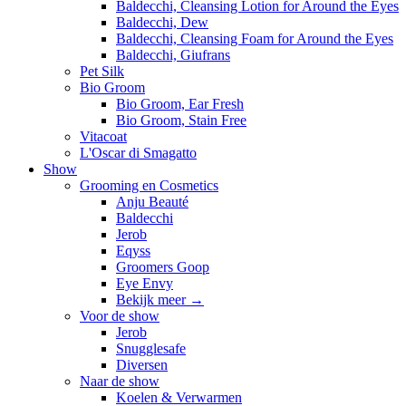
Baldecchi, Cleansing Lotion for Around the Eyes
Baldecchi, Dew
Baldecchi, Cleansing Foam for Around the Eyes
Baldecchi, Giufrans
Pet Silk
Bio Groom
Bio Groom, Ear Fresh
Bio Groom, Stain Free
Vitacoat
L'Oscar di Smagatto
Show
Grooming en Cosmetics
Anju Beauté
Baldecchi
Jerob
Eqyss
Groomers Goop
Eye Envy
Bekijk meer
→
Voor de show
Jerob
Snugglesafe
Diversen
Naar de show
Koelen & Verwarmen