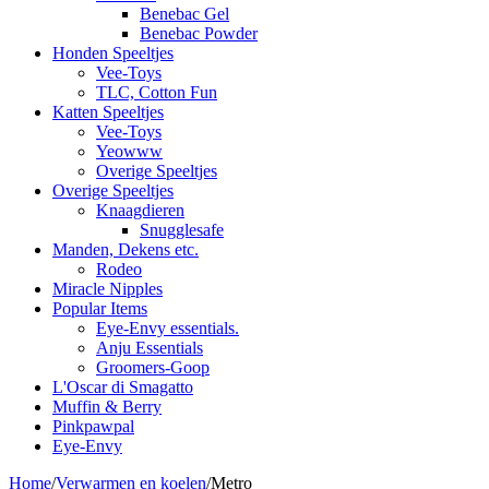
Benebac Gel
Benebac Powder
Honden Speeltjes
Vee-Toys
TLC, Cotton Fun
Katten Speeltjes
Vee-Toys
Yeowww
Overige Speeltjes
Overige Speeltjes
Knaagdieren
Snugglesafe
Manden, Dekens etc.
Rodeo
Miracle Nipples
Popular Items
Eye-Envy essentials.
Anju Essentials
Groomers-Goop
L'Oscar di Smagatto
Muffin & Berry
Pinkpawpal
Eye-Envy
Home
/
Verwarmen en koelen
/
Metro