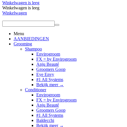
Winkelwagen is leeg
Winkelwagen is leeg
Winkelwagen
Menu
AANBIEDINGEN
Grooming
Shampoo
Envirogroom
FX = by Envirogroom
Anju Beauté
Groomers Goop
Eye Envy
#1 All Systems
Bekijk meer
→
Conditioner
Envirogroom
FX = by Envirogroom
Anju Beauté
Groomers Goop
#1 All Systems
Baldecchi
Bekijk meer
→