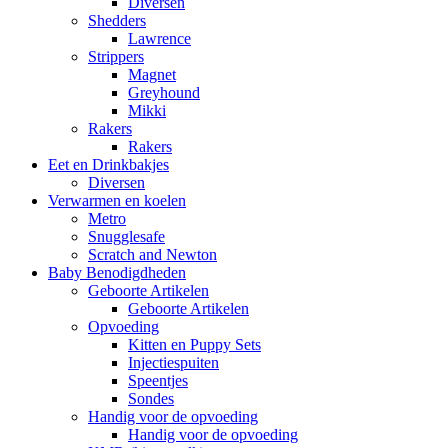
Diversen
Shedders
Lawrence
Strippers
Magnet
Greyhound
Mikki
Rakers
Rakers
Eet en Drinkbakjes
Diversen
Verwarmen en koelen
Metro
Snugglesafe
Scratch and Newton
Baby Benodigdheden
Geboorte Artikelen
Geboorte Artikelen
Opvoeding
Kitten en Puppy Sets
Injectiespuiten
Speentjes
Sondes
Handig voor de opvoeding
Handig voor de opvoeding