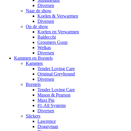
Snugglesafe
Diversen
Naar de show
Koelen & Verwarmen
Diversen
Op de show
Koelen en Verwarmen
Baldecchi
Groomers Goop
Welkas
Diversen
Kammen en Borstels
Kammen
Tender Loving Care
Original Greyhound
Diversen
Borstels
Tender Loving Care
Mason & Pearson
Maxi Pin
#1-All Systems
Diversen
Slickers
Lawrence
Doggyman