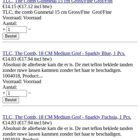
TLC, The Comb Gunmetal 15 cm Gross/Fine Grof/Fijn
€
14.15
(
€
17.12
incl btw)
TLC, the comb Gunmetal 15 cm Gross/Fine Grof/Fine
Voorraad:
Voorraad
Aantal:
+
−
Bestel
TLC, The Comb, 18 CM Medium Grof - Sparkly Blue, 1 Pcs.
€
14.83
(
€
17.94
incl btw)
Absoluut de allerbeste kam die er is. De met teflon beklede tanden
zonder ruwe lassen kammen zonder het haar te beschadigen.
1004018, Product:...
Voorraad:
Voorraad
Aantal:
+
−
Bestel
TLC, The Comb, 18 CM Medium Grof - Sparkly Fuchsia, 1 Pcs.
€
14.83
(
€
17.94
incl btw)
Absoluut de allerbeste kam die er is. De met teflon beklede tanden
zonder ruwe lassen kammen zonder het haar te beschadigen.
1004019, Product:...