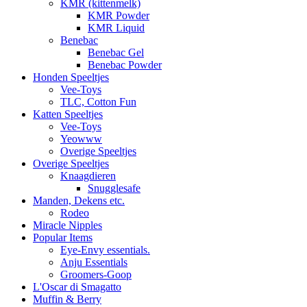
KMR (kittenmelk)
KMR Powder
KMR Liquid
Benebac
Benebac Gel
Benebac Powder
Honden Speeltjes
Vee-Toys
TLC, Cotton Fun
Katten Speeltjes
Vee-Toys
Yeowww
Overige Speeltjes
Overige Speeltjes
Knaagdieren
Snugglesafe
Manden, Dekens etc.
Rodeo
Miracle Nipples
Popular Items
Eye-Envy essentials.
Anju Essentials
Groomers-Goop
L'Oscar di Smagatto
Muffin & Berry