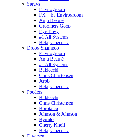
Sprays
Envirogroom
FX = by Envirogroom
Anju Beauté
Groomers Goop
Eye-Envy
#1 All Systems
Bekijk meer
→
Droog Shampoo
Envirogroom
Anju Beauté
#1 All Systems
Baldecchi
Chris Christensen
Jerob
Bekijk meer
→
Poeders
Baldecchi
Chris Christensen
Borotalco
Johnson & Johnson
Bymilo
Cherry Knoll
Bekijk meer
→
Diversen