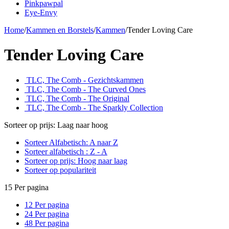
Pinkpawpal
Eye-Envy
Home
/
Kammen en Borstels
/
Kammen
/
Tender Loving Care
Tender Loving Care
TLC, The Comb - Gezichtskammen
TLC, The Comb - The Curved Ones
TLC, The Comb - The Original
TLC, The Comb - The Sparkly Collection
Sorteer op prijs: Laag naar hoog
Sorteer Alfabetisch: A naar Z
Sorteer alfabetisch : Z - A
Sorteer op prijs: Hoog naar laag
Sorteer op populariteit
15 Per pagina
12 Per pagina
24 Per pagina
48 Per pagina