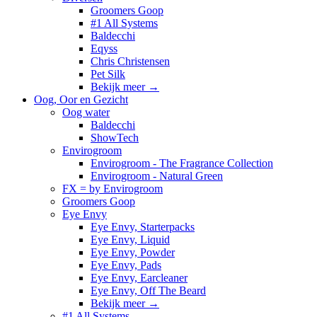
Groomers Goop
#1 All Systems
Baldecchi
Eqyss
Chris Christensen
Pet Silk
Bekijk meer
→
Oog, Oor en Gezicht
Oog water
Baldecchi
ShowTech
Envirogroom
Envirogroom - The Fragrance Collection
Envirogroom - Natural Green
FX = by Envirogroom
Groomers Goop
Eye Envy
Eye Envy, Starterpacks
Eye Envy, Liquid
Eye Envy, Powder
Eye Envy, Pads
Eye Envy, Earcleaner
Eye Envy, Off The Beard
Bekijk meer
→
#1 All Systems