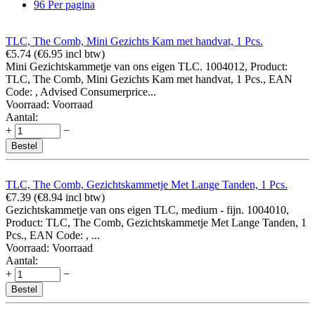
96 Per pagina
TLC, The Comb, Mini Gezichts Kam met handvat, 1 Pcs.
€
5.74
(
€
6.95
incl btw)
Mini Gezichtskammetje van ons eigen TLC. 1004012, Product:
TLC, The Comb, Mini Gezichts Kam met handvat, 1 Pcs., EAN
Code: , Advised Consumerprice...
Voorraad:
Voorraad
Aantal:
+
−
Bestel
TLC, The Comb, Gezichtskammetje Met Lange Tanden, 1 Pcs.
€
7.39
(
€
8.94
incl btw)
Gezichtskammetje van ons eigen TLC, medium - fijn. 1004010,
Product: TLC, The Comb, Gezichtskammetje Met Lange Tanden, 1
Pcs., EAN Code: , ...
Voorraad:
Voorraad
Aantal:
+
−
Bestel