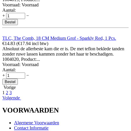
Voorraad:
Voorraad
Aantal:
+
−
Bestel
TLC, The Comb, 18 CM Medium Grof - Sparkly Red, 1 Pcs.
€
14.83
(
€
17.94
incl btw)
Absoluut de allerbeste kam die er is. De met teflon beklede tanden
zonder ruwe lassen kammen zonder het haar te beschadigen.
1004020, Product:...
Voorraad:
Voorraad
Aantal:
+
−
Bestel
Vorige
1
2
3
Volgende
VOORWAARDEN
Algemene Voorwaarden
Contact Informatie