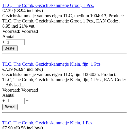
TLC, The Comb, Gezichtskammetje Groot, 1 Pcs.
€
7.39
(
€
8.94
incl btw)
Gezichtskammetje van ons eigen TLC, medium 1004013, Product:
TLC, The Comb, Gezichtskammetje Groot, 1 Pcs., EAN Code: ,
8,95 incl 21% vat.
Voorraad:
Voorraad
Aantal:
+
−
Bestel
TLC, The Comb, Gezichtskammetje Klein, fijn, 1 Pcs.
€
7.39
(
€
8.94
incl btw)
Gezichtskammetje van ons eigen TLC, fijn. 1004025, Product:
TLC, The Comb, Gezichtskammetje Klein, fijn, 1 Pcs., EAN Code:
, Advised...
Voorraad:
Voorraad
Aantal:
+
−
Bestel
TLC, The Comb, Gezichtskammetje Klein, 1 Pcs.
€
7.90
(
€
9.56
incl btw)