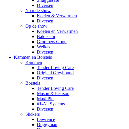
Snugglesafe
Diversen
Naar de show
Koelen & Verwarmen
Diversen
Op de show
Koelen en Verwarmen
Baldecchi
Groomers Goop
Welkas
Diversen
Kammen en Borstels
Kammen
Tender Loving Care
Original Greyhound
Diversen
Borstels
Tender Loving Care
Mason & Pearson
Maxi Pin
#1-All Systems
Diversen
Slickers
Lawrence
Doggyman