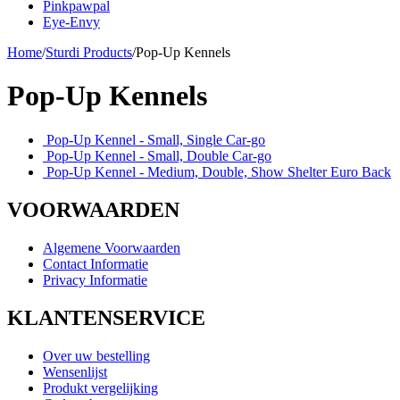
Pinkpawpal
Eye-Envy
Home
/
Sturdi Products
/
Pop-Up Kennels
Pop-Up Kennels
Pop-Up Kennel - Small, Single Car-go
Pop-Up Kennel - Small, Double Car-go
Pop-Up Kennel - Medium, Double, Show Shelter Euro Back
VOORWAARDEN
Algemene Voorwaarden
Contact Informatie
Privacy Informatie
KLANTENSERVICE
Over uw bestelling
Wensenlijst
Produkt vergelijking