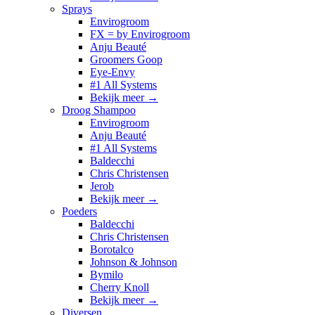
Sprays
Envirogroom
FX = by Envirogroom
Anju Beauté
Groomers Goop
Eye-Envy
#1 All Systems
Bekijk meer
→
Droog Shampoo
Envirogroom
Anju Beauté
#1 All Systems
Baldecchi
Chris Christensen
Jerob
Bekijk meer
→
Poeders
Baldecchi
Chris Christensen
Borotalco
Johnson & Johnson
Bymilo
Cherry Knoll
Bekijk meer
→
Diversen