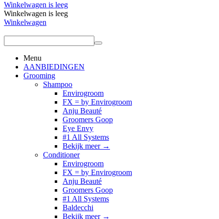
Winkelwagen is leeg
Winkelwagen is leeg
Winkelwagen
Menu
AANBIEDINGEN
Grooming
Shampoo
Envirogroom
FX = by Envirogroom
Anju Beauté
Groomers Goop
Eye Envy
#1 All Systems
Bekijk meer
→
Conditioner
Envirogroom
FX = by Envirogroom
Anju Beauté
Groomers Goop
#1 All Systems
Baldecchi
Bekijk meer
→