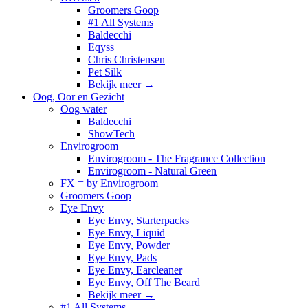
Groomers Goop
#1 All Systems
Baldecchi
Eqyss
Chris Christensen
Pet Silk
Bekijk meer
→
Oog, Oor en Gezicht
Oog water
Baldecchi
ShowTech
Envirogroom
Envirogroom - The Fragrance Collection
Envirogroom - Natural Green
FX = by Envirogroom
Groomers Goop
Eye Envy
Eye Envy, Starterpacks
Eye Envy, Liquid
Eye Envy, Powder
Eye Envy, Pads
Eye Envy, Earcleaner
Eye Envy, Off The Beard
Bekijk meer
→
#1 All Systems