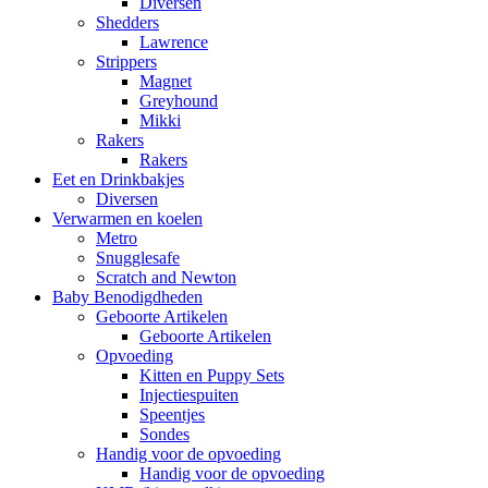
Diversen
Shedders
Lawrence
Strippers
Magnet
Greyhound
Mikki
Rakers
Rakers
Eet en Drinkbakjes
Diversen
Verwarmen en koelen
Metro
Snugglesafe
Scratch and Newton
Baby Benodigdheden
Geboorte Artikelen
Geboorte Artikelen
Opvoeding
Kitten en Puppy Sets
Injectiespuiten
Speentjes
Sondes
Handig voor de opvoeding
Handig voor de opvoeding