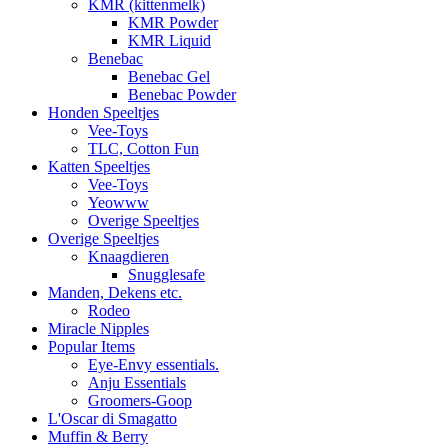
KMR (kittenmelk)
KMR Powder
KMR Liquid
Benebac
Benebac Gel
Benebac Powder
Honden Speeltjes
Vee-Toys
TLC, Cotton Fun
Katten Speeltjes
Vee-Toys
Yeowww
Overige Speeltjes
Overige Speeltjes
Knaagdieren
Snugglesafe
Manden, Dekens etc.
Rodeo
Miracle Nipples
Popular Items
Eye-Envy essentials.
Anju Essentials
Groomers-Goop
L'Oscar di Smagatto
Muffin & Berry