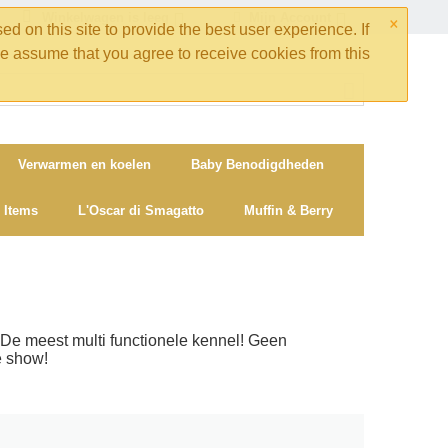
×
Winkelwagen is leeg
Mijn Account
d on this site to provide the best user experience. If
e assume that you agree to receive cookies from this
Verwarmen en koelen
Baby Benodigdheden
 Items
L'Oscar di Smagatto
Muffin & Berry
 De meest multi functionele kennel! Geen
e show!