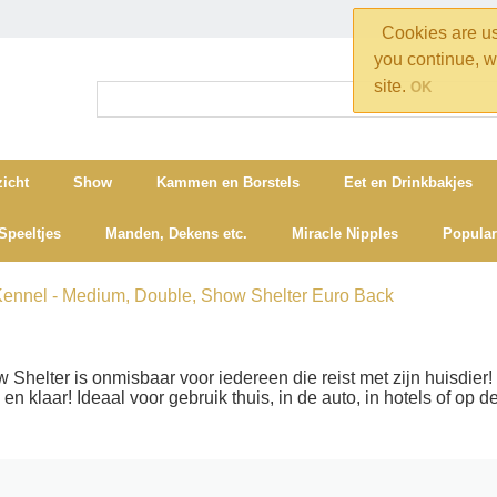
Cookies are use
you continue, w
site.
OK
icht
Show
Kammen en Borstels
Eet en Drinkbakjes
Speeltjes
Manden, Dekens etc.
Miracle Nipples
Popular
ennel - Medium, Double, Show Shelter Euro Back
Shelter is onmisbaar voor iedereen die reist met zijn huisdier!
 klaar! Ideaal voor gebruik thuis, in de auto, in hotels of op d