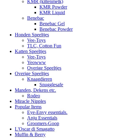
KMR (kittenmelk)
KMR Powder
KMR Liquid
Benebac
Benebac Gel
Benebac Powder
Honden Speeltjes
Vee-Toys
TLC, Cotton Fun
Katten Speeltjes
Vee-Toys
Yeowww
Overige Speeltjes
Overige Speeltjes
Knaagdieren
Snugglesafe
Manden, Dekens etc.
Rodeo
Miracle Nipples
Popular Items
Eye-Envy essentials.
Anju Essentials
Groomers-Goop
L'Oscar di Smagatto
Muffin & Berry