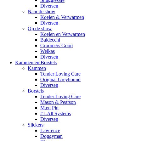
Snugglesafe
Diversen
Naar de show
Koelen & Verwarmen
Diversen
Op de show
Koelen en Verwarmen
Baldecchi
Groomers Goop
Welkas
Diversen
Kammen en Borstels
Kammen
Tender Loving Care
Original Greyhound
Diversen
Borstels
Tender Loving Care
Mason & Pearson
Maxi Pin
#1-All Systems
Diversen
Slickers
Lawrence
Doggyman