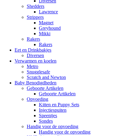
Diversen
Shedders
Lawrence
Strippers
Magnet
Greyhound
Mikki
Rakers
Rakers
Eet en Drinkbakjes
Diversen
Verwarmen en koelen
Metro
Snugglesafe
Scratch and Newton
Baby Benodigdheden
Geboorte Artikelen
Geboorte Artikelen
Opvoeding
Kitten en Puppy Sets
Injectiespuiten
Speentjes
Sondes
Handig voor de opvoeding
Handig voor de opvoeding