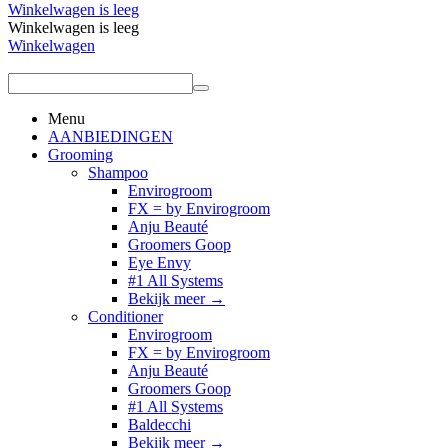
Winkelwagen is leeg
Winkelwagen is leeg
Winkelwagen
Menu
AANBIEDINGEN
Grooming
Shampoo
Envirogroom
FX = by Envirogroom
Anju Beauté
Groomers Goop
Eye Envy
#1 All Systems
Bekijk meer
→
Conditioner
Envirogroom
FX = by Envirogroom
Anju Beauté
Groomers Goop
#1 All Systems
Baldecchi
Bekijk meer
→