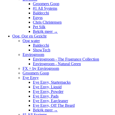
Groomers Goop
#1 All Systems
Baldecchi
Eqyss
Chris Christensen
Pet Silk
Bekijk meer
→
Oog, Oor en Gezicht
Oog water
Baldecchi
ShowTech
Envirogroom
Envirogroom - The Fragrance Collection
Envirogroom - Natural Green
FX = by Envirogroom
Groomers Goop
Eye Envy
Eye Envy, Starterpacks
Eye Envy, Liquid
Eye Envy, Powder
Eye Envy, Pads
Eye Envy, Earcleaner
Eye Envy, Off The Beard
Bekijk meer
→
#1 All Systems