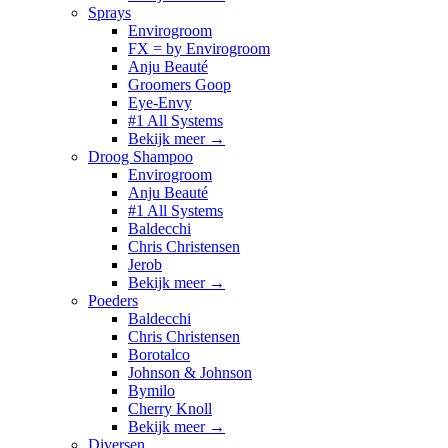
Sprays
Envirogroom
FX = by Envirogroom
Anju Beauté
Groomers Goop
Eye-Envy
#1 All Systems
Bekijk meer
→
Droog Shampoo
Envirogroom
Anju Beauté
#1 All Systems
Baldecchi
Chris Christensen
Jerob
Bekijk meer
→
Poeders
Baldecchi
Chris Christensen
Borotalco
Johnson & Johnson
Bymilo
Cherry Knoll
Bekijk meer
→
Diversen